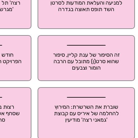
למניעה והעלאת המודעות לסרטן
רצה' תל 
השד תופס תאוצה בגדרה
'מגרש 
זה הסיפור של ענת קליין, סיפור
חודש ה
שהוא סרט(ן) מתובל עם הרבה
הפרויקט ה
הומור וצבעים
שוברת את השרשרת: המירוץ
רצות ב
להחלמה של איריס עם קבוצת
שסחף אלפ
'גמאני רצה' מודיעין
סר