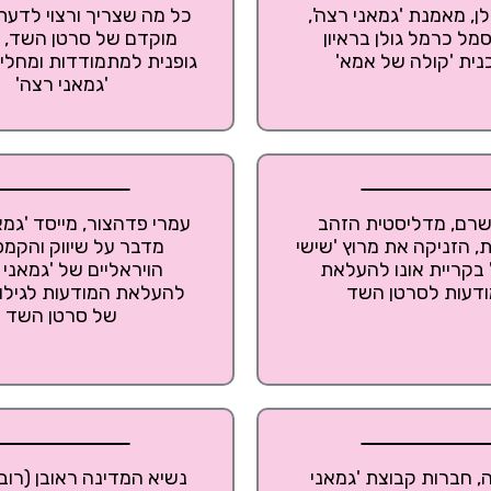
לן, מאמנת 'גמאני רצה',
כל מה שצריך ורצוי לדעת 
מל כרמל גולן בראיון
מוקדם של סרטן השד, פ
נית 'קולה של אמא'
גופנית למתמודדות ומחלימ
'גמאני רצה'
אשרם, מדליסטית הזהב
עמרי פדהצור, מייסד 'גמא
, הזניקה את מרוץ 'שישי
מדבר על שיווק והקמפי
' בקריית אונו להעלאת
הויראליים של 'גמאני 
דעות לסרטן השד
להעלאת המודעות לגילוי
של סרטן השד
ה, חברות קבוצת 'גמאני
נשיא המדינה ראובן (רובי)