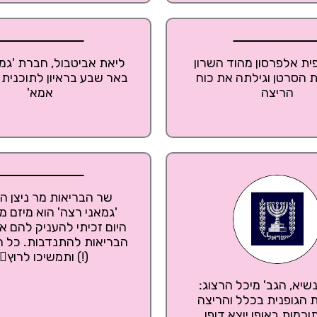
פית אלפרסון מהוד השרון
ליאת אביטבול, חברת 'גמ
 הסרטן וגילתה את כוח
באר שבע בראיון לתוכנית 
הריצה
אמא'
שר הבריאות מר ניצן הו
'גמאני רצה' הוא מיזם מ
היום זכיתי להעניק להם א
הבריאות להתנדבות. ‏כל ה
(!) ותמשיכו לרוץ🏃‍♀
שיא, הגב' מיכל הרצוג:
 הגופנית בכלל והריצה
רמות באופן יוצא דופן