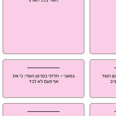
השד בכל הארץ
טן השד
גמאני – חליתי בסרטן השד: כי את
יב
אף פעם לא לבד