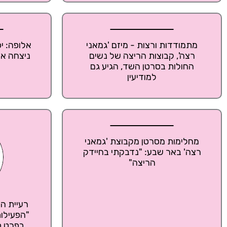
מתמודדות ורצות - מיזם 'גמאני
אלופה: י
רצה', קבוצות הריצה של נשים
ניצחה את
החולות בסרטן השד, הגיע גם
למודיעין
מחלימות מסרטן מקבוצת 'גמאני
רצה' באר שבע: "נדבקתי בחיידק
הריצה"
רעיית הנ
"הפעילות
בפרט תו