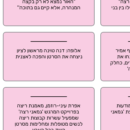
רצה"
"האור נמצא לא רק בקצה
 בין בני
המנהרה, אלא קיים גם בתוכה''
ף אמיר
אלופה: דנה טוינה מראשון לציון
חו את
ניצחה את הסרטן והפכה לאצנית
קילומטרים, כחלק
'
ודעות
אפרת עיני-רוזמן, מאמנת ריצה
ת 'גמאני
בפרוייקט המרגש 'גמאני רצה'
שמפעיל עשרות קבוצות ריצה
לנשים מטופלות ומחלימות מסרטן