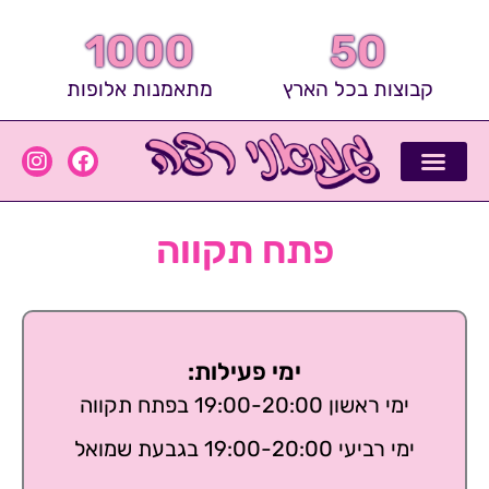
ילוג
תוכן
1000
50
קבוצות בכל הארץ
מתאמנות אלופות
I
F
n
a
s
c
קבוצות של אלופות
סיפורי הצלחה
כושר ובריאות
העיתונות מפרגנת
שאלות ותשובות
המאמנים הכי שווים
t
e
פתח תקווה
a
b
g
o
r
o
a
k
m
ימי פעילות:
ימי ראשון 19:00-20:00 בפתח תקווה
ימי רביעי 19:00-20:00 בגבעת שמואל