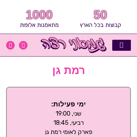
ילוג
תוכן
1000
50
קבוצות בכל הארץ
מתאמנות אלופות
I
F
n
a
s
c
קבוצות של אלופות
סיפורי הצלחה
כושר ובריאות
העיתונות מפרגנת
שאלות ותשובות
המאמנים הכי שווים
t
e
רמת גן
a
b
g
o
r
o
a
k
m
ימי פעילות:
שני, 19:00
רביעי, 18:45
פארק לאומי רמת גן