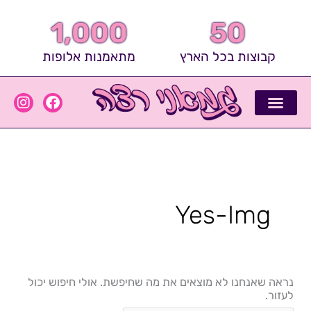
ילוג
תוכן
1,000
50
קבוצות בכל הארץ
מתאמנות אלופות
I
F
n
a
s
c
קבוצות של אלופות
סיפורי הצלחה
כושר ובריאות
העיתונות מפרגנת
שאלות ותשובות
המאמנים הכי שווים
Search
t
e
for:
a
b
g
o
r
o
a
k
Yes-Img
m
נראה שאנחנו לא מוצאים את מה שחיפשת. אולי חיפוש יכול
לעזור.